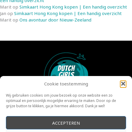
Een handig overzicht
Marit
op
Simkaart Hong Kong kopen | Een handig overzicht
Jan
op
Simkaart Hong Kong kopen | Een handig overzicht
Marit
op
Ons avontuur door Nieuw-Zeeland
Cookie toestemming
Wij gebruiken cookies om jouw bezoek op onze website een zo
optimaal en persoonlijk mogelijke ervaring te maken. Door op de
©2022 | Dutch Girls Travel | Lisanne en Marit
grijze button te klikken, ga je hiermee akkoord. Dank je wel!
ACCEPTEREN