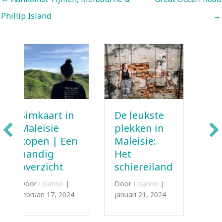
Phillip Island
→
De leukste
Dit zijn
plekken in
leuke
n
Maleisië:
hostels en
Het
hotels in
schiereiland
Maleisië
Door
Lisanne
|
Door
Lisanne
|
januari 21, 2024
januari 5, 2024