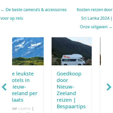
← De beste camera’s & accessoires
Kosten reizen door
voor op reis
Sri Lanka 2024 |
Onze uitgaven →
Goedkoop
Simkaart
door
Egypte
Nieuw-
kopen | Een
Zeeland
handig
reizen |
overzicht
Bespaartips
Door
Lisanne
|