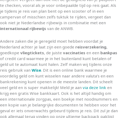
te checken, vooral als je voor onbepaalde tijd op reis gaat. Als
je tijdens je reis van plan bent op een scooter of in een
campervan of misschien zelfs tuktuk te rijden, vergeet dan
ook niet je Nederlandse rijbewijs in combinatie met een
internationaal rijbewijs
van de ANWB.
Andere zaken die je geregeld moet hebben voordat je
Nederland achter je laat zijn een goede
reisverzekering
,
goedkope
vliegtickets
, de juiste
vaccinaties
en een
bankpas
of credit card waarmee je in het buitenland kunt betalen of
geld uit te automaat kunt halen. Zelf maken wij tijdens onze
reis gebruik van
Wise
. Dit is een online bank waarmee je
voordelig geld om kunt wisselen naar andere valuta’s en een
bankrekening kunt openen in de meeste landen. Dit scheelt
veel geld en is super makkelijk! Meld je aan
via deze link
en
krijg een gratis Wise bankkaart. Ook is het altijd handig om
een internationale zorgpas, een boekje met noodnummers en
een kopie van je belangrijke documenten te hebben voor het
geval er iets onverwachts gebeurd tijdens je reis. Dit zul je dan
ook allemaal terug vinden op onze ultieme backpack paklijst