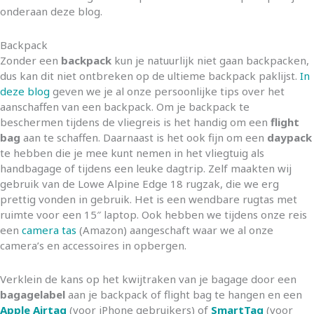
onderaan deze blog.
Backpack
Zonder een
backpack
kun je natuurlijk niet gaan backpacken,
dus kan dit niet ontbreken op de ultieme backpack paklijst.
In
deze blog
geven we je al onze persoonlijke tips over het
aanschaffen van een backpack. Om je backpack te
beschermen tijdens de vliegreis is het handig om een
flight
bag
aan te schaffen. Daarnaast is het ook fijn om een
daypack
te hebben die je mee kunt nemen in het vliegtuig als
handbagage of tijdens een leuke dagtrip. Zelf maakten wij
gebruik van de Lowe Alpine Edge 18 rugzak, die we erg
prettig vonden in gebruik. Het is een wendbare rugtas met
ruimte voor een 15″ laptop. Ook hebben we tijdens onze reis
een
camera tas
(Amazon) aangeschaft waar we al onze
camera’s en accessoires in opbergen.
Verklein de kans op het kwijtraken van je bagage door een
bagagelabel
aan je backpack of flight bag te hangen en een
Apple Airtag
(voor iPhone gebruikers) of
SmartTag
(voor