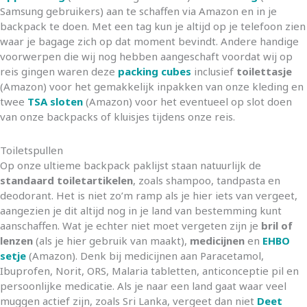
Samsung gebruikers) aan te schaffen via Amazon en in je
backpack te doen. Met een tag kun je altijd op je telefoon zien
waar je bagage zich op dat moment bevindt. Andere handige
voorwerpen die wij nog hebben aangeschaft voordat wij op
reis gingen waren deze
packing cubes
inclusief
toilettasje
(Amazon) voor het gemakkelijk inpakken van onze kleding en
twee
TSA sloten
(Amazon) voor het eventueel op slot doen
van onze backpacks of kluisjes tijdens onze reis.
Toiletspullen
Op onze ultieme backpack paklijst staan natuurlijk de
standaard toiletartikelen
, zoals shampoo, tandpasta en
deodorant. Het is niet zo’m ramp als je hier iets van vergeet,
aangezien je dit altijd nog in je land van bestemming kunt
aanschaffen. Wat je echter niet moet vergeten zijn je
bril of
lenzen
(als je hier gebruik van maakt),
medicijnen
en
EHBO
setje
(Amazon). Denk bij medicijnen aan Paracetamol,
Ibuprofen, Norit, ORS, Malaria tabletten, anticonceptie pil en
persoonlijke medicatie. Als je naar een land gaat waar veel
muggen actief zijn, zoals Sri Lanka, vergeet dan niet
Deet