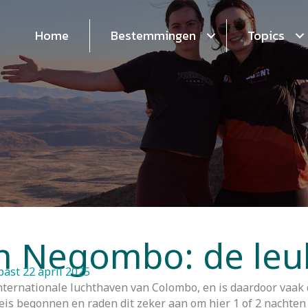
Home
Bestemmingen
Topics
n Negombo: de leuk
ast 22 april 2025
ernationale luchthaven van Colombo, en is daardoor vaak d
reis begonnen en raden dit zeker aan om hier 1 of 2 nachten 