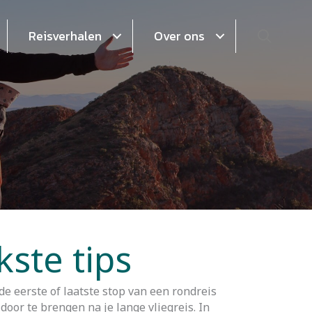
Zoeke
Reisverhalen
Over ons
ste tips
e eerste of laatste stop van een rondreis
door te brengen na je lange vliegreis. In