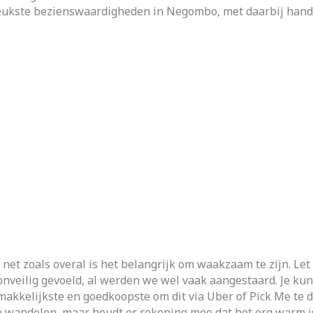
 leukste bezienswaardigheden in Negombo, met daarbij handi
net zoals overal is het belangrijk om waakzaam te zijn. Let
onveilig gevoeld, al werden we wel vaak aangestaard. Je kun
t makkelijkste en goedkoopste om dit via Uber of Pick Me te 
e wandelen, maar houdt er rekening mee dat het erg warm i