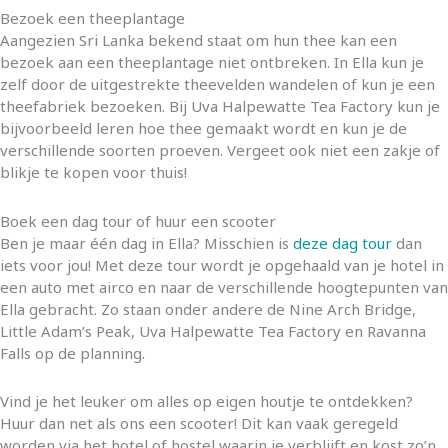
Bezoek een theeplantage
Aangezien Sri Lanka bekend staat om hun thee kan een
bezoek aan een theeplantage niet ontbreken. In Ella kun je
zelf door de uitgestrekte theevelden wandelen of kun je een
theefabriek bezoeken. Bij Uva Halpewatte Tea Factory kun je
bijvoorbeeld leren hoe thee gemaakt wordt en kun je de
verschillende soorten proeven. Vergeet ook niet een zakje of
blikje te kopen voor thuis!
Boek een dag tour of huur een scooter
Ben je maar één dag in Ella? Misschien is
deze dag tour
dan
iets voor jou! Met deze tour wordt je opgehaald van je hotel in
een auto met airco en naar de verschillende hoogtepunten van
Ella gebracht. Zo staan onder andere de Nine Arch Bridge,
Little Adam’s Peak, Uva Halpewatte Tea Factory en Ravanna
Falls op de planning.
Vind je het leuker om alles op eigen houtje te ontdekken?
Huur dan net als ons een scooter! Dit kan vaak geregeld
worden via het hotel of hostel waarin je verblijft en kost zo’n