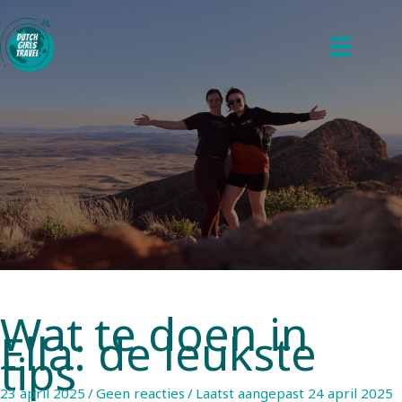
Ga
naar
de
inhoud
Wat te doen in
Ella: de leukste
tips
23 april 2025
/
Geen reacties
/
Laatst aangepast 24 april 2025