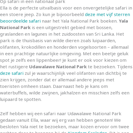
Op safari in een nationaal park
Ella is de perfecte uitvalbasis voor een onvergetelijke safari in
een stoere jeep. Zo kun je bijvoorbeeld
deze met vijf sterren
beoordeelde safari
naar het Yala National Park boeken.
Yala
National Park
is een uitgestrekt gebied met bossen,
graslanden en lagunes in het zuidoosten van Sri Lanka. Het
park is de thuisbasis van wilde dieren zoals luipaarden,
olifanten, krokodillen en honderden vogelsoorten – allemaal
in een prachtige natuurlijke omgeving. Met een beetje geluk
spot je zelfs een lippenbeer! Je kunt er ook voor kiezen om
het rustigere
Udawalawe National Park
te bezoeken. Tijdens
deze safari
zul je waarschijnlijk veel olifanten van dichtbij te
zien krijgen, zonder dat er allemaal andere jeeps met
toeristen omheen staan. Daarnaast heb je kans om
waterbuffels, wilde zwijnen, jakhalzen en misschien zelfs een
luipaard te spotten.
Zelf hebben wij een safari naar Udawalawe National Park
gedaan vanuit Ella, waar wij erg van hebben genoten! We
besloten Yala niet te bezoeken, maar kozen ervoor om twee