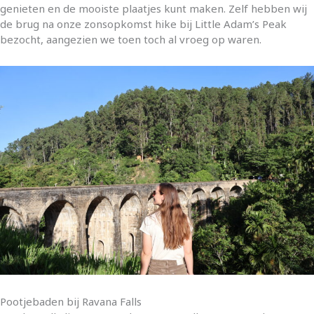
genieten en de mooiste plaatjes kunt maken. Zelf hebben wij
de brug na onze zonsopkomst hike bij Little Adam’s Peak
bezocht, aangezien we toen toch al vroeg op waren.
Pootjebaden bij Ravana Falls