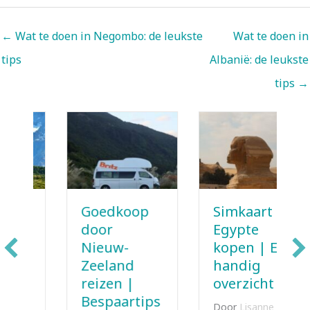
← Wat te doen in Negombo: de leukste
Wat te doen in
tips
Albanië: de leukste
tips →
Goedkoop
Simkaart
door
Egypte
Nieuw-
kopen | Een
Zeeland
handig
reizen |
overzicht
Bespaartips
Door
Lisanne
|