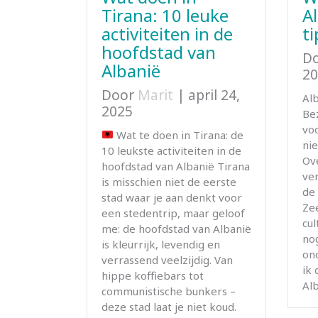
Tirana: 10 leuke
A
activiteiten in de
ti
hoofdstad van
D
Albanië
20
Door
Marit
|
april 24,
Alb
2025
Be
voo
Wat te doen in Tirana: de
nie
10 leukste activiteiten in de
Ov
hoofdstad van Albanië Tirana
ve
is misschien niet de eerste
de 
stad waar je aan denkt voor
Zee
een stedentrip, maar geloof
cul
me: de hoofdstad van Albanië
nog
is kleurrijk, levendig en
ono
verrassend veelzijdig. Van
ik
hippe koffiebars tot
Alb
communistische bunkers –
deze stad laat je niet koud.