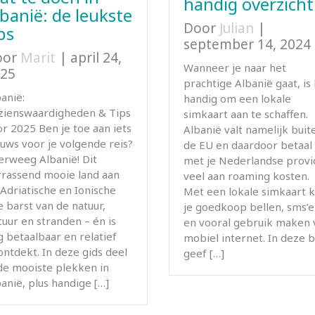
handig overzicht
lbanië: de leukste
Door
Julian
|
ps
september 14, 2024
oor
Marit
|
april 24,
Wanneer je naar het
25
prachtige Albanië gaat, is
anië:
handig om een lokale
zienswaardigheden & Tips
simkaart aan te schaffen.
r 2025 Ben je toe aan iets
Albanië valt namelijk buit
uws voor je volgende reis?
de EU en daardoor betaal 
erweeg Albanië! Dit
met je Nederlandse provi
rrassend mooie land aan
veel aan roaming kosten.
Adriatische en Ionische
Met een lokale simkaart 
 barst van de natuur,
je goedkoop bellen, sms’
tuur en stranden – én is
en vooral gebruik maken 
 betaalbaar en relatief
mobiel internet. In deze 
ntdekt. In deze gids deel
geef […]
 de mooiste plekken in
anië, plus handige […]