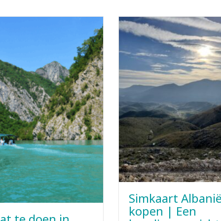
Simkaart Albani
kopen | Een
at te doen in