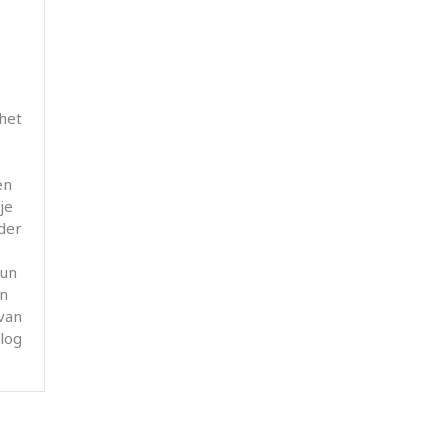
 het
en
je
der
kun
en
van
blog