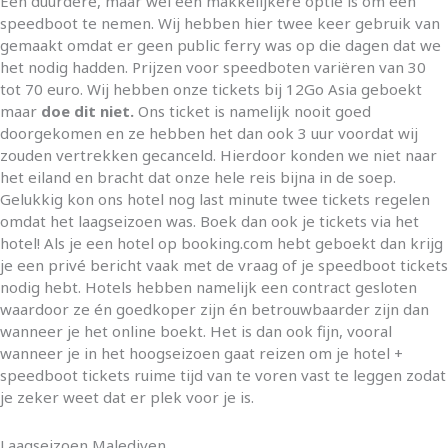
Een duurdere, maar wel een makkelijkere optie is om een
speedboot te nemen. Wij hebben hier twee keer gebruik van
gemaakt omdat er geen public ferry was op die dagen dat we
het nodig hadden. Prijzen voor speedboten variëren van 30
tot 70 euro. Wij hebben onze tickets bij 12Go Asia geboekt
maar
doe dit niet.
Ons ticket is namelijk nooit goed
doorgekomen en ze hebben het dan ook 3 uur voordat wij
zouden vertrekken gecanceld. Hierdoor konden we niet naar
het eiland en bracht dat onze hele reis bijna in de soep.
Gelukkig kon ons hotel nog last minute twee tickets regelen
omdat het laagseizoen was. Boek dan ook je tickets via het
hotel! Als je een hotel op booking.com hebt geboekt dan krijg
je een privé bericht vaak met de vraag of je speedboot tickets
nodig hebt. Hotels hebben namelijk een contract gesloten
waardoor ze én goedkoper zijn én betrouwbaarder zijn dan
wanneer je het online boekt. Het is dan ook fijn, vooral
wanneer je in het hoogseizoen gaat reizen om je hotel +
speedboot tickets ruime tijd van te voren vast te leggen zodat
je zeker weet dat er plek voor je is.
Laagseizoen Malediven