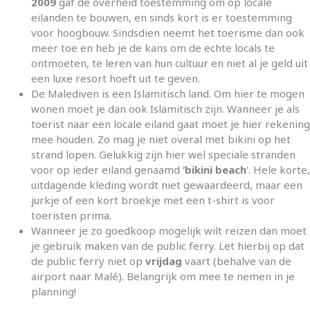
2009
gaf de overheid toestemming om op locale
eilanden te bouwen, en sinds kort is er toestemming
voor hoogbouw. Sindsdien neemt het toerisme dan ook
meer toe en heb je de kans om de echte locals te
ontmoeten, te leren van hun cultuur en niet al je geld uit
een luxe resort hoeft uit te geven.
De Malediven is een Islamitisch land. Om hier te mogen
wonen moet je dan ook Islamitisch zijn. Wanneer je als
toerist naar een locale eiland gaat moet je hier rekening
mee houden. Zo mag je niet overal met bikini op het
strand lopen. Gelukkig zijn hier wel speciale stranden
voor op ieder eiland genaamd
‘bikini beach
‘. Hele korte,
uitdagende kleding wordt niet gewaardeerd, maar een
jurkje of een kort broekje met een t-shirt is voor
toeristen prima.
Wanneer je zo goedkoop mogelijk wilt reizen dan moet
je gebruik maken van de public ferry. Let hierbij op dat
de public ferry niet op
vrijdag
vaart (behalve van de
airport naar Malé). Belangrijk om mee te nemen in je
planning!