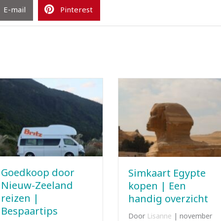
E-mail
Pinterest
Simkaart Egypte
Fooi geven in
kopen | Een
Egypte anno 2026
handig overzicht
Door
Lisanne
|
november
20, 2025
Door
Lisanne
|
november