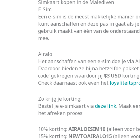
Simkaart kopen in de Malediven
E-Sim
Een e-sim is de meest makkelijke manier om
kunt aanschaffen en deze pas in gaat als j
gebruik maakt van één van de onderstaande
mee.
Airalo
Het aanschaffen van een e-sim doe je via 
Daardoor bieden ze bijna hetzelfde pakket 
code’ gekregen waardoor jij
$3 USD
korting
Check daarnaast ook even het
loyaliteits
Zo krijg je korting:
Bestel je e-simkaart via
deze link
. Maak een
het afreken proces:
10% korting:
AIRALOESIM10 (
alleen voor 
15% korting:
NEWTOAIRALO15
(alleen voo