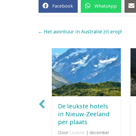
Facebook
WhatsApp
← Het avontuur in Australië zit erop!
Goedkoop door
kste hotels
Nieuw-Zeeland
euw-Zeeland
reizen |
aats
Bespaartips
sanne
|
december