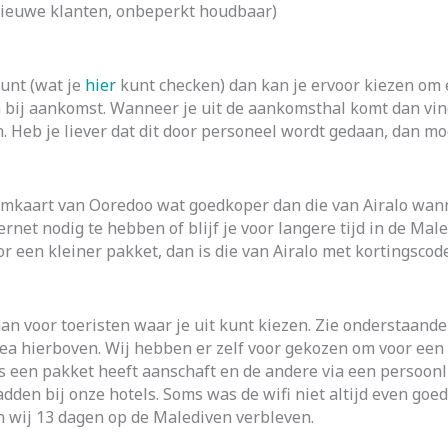
nieuwe klanten, onbeperkt houdbaar)
unt (wat je
hier
kunt checken) dan kan je ervoor kiezen om 
en bij aankomst. Wanneer je uit de aankomsthal komt dan vin
 Heb je liever dat dit door personeel wordt gedaan, dan moe
simkaart van Ooredoo wat goedkoper dan die van Airalo wan
ternet nodig te hebben of blijf je voor langere tijd in de M
oor een kleiner pakket, dan is die van Airalo met kortingsco
n voor toeristen waar je uit kunt kiezen. Zie onderstaande 
nea hierboven. Wij hebben er zelf voor gekozen om voor een
s een pakket heeft aanschaft en de andere via een persoonl
den bij onze hotels. Soms was de wifi niet altijd even goed
jn wij 13 dagen op de Malediven verbleven.