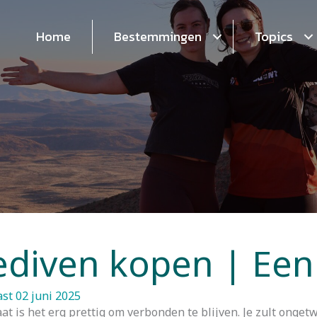
Home
Bestemmingen
Topics
ediven kopen | Een
st 02 juni 2025
 is het erg prettig om verbonden te blijven. Je zult ongetwi