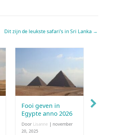
Dit zijn de leukste safari’s in Sri Lanka →
Simkaart
Wat doen i
Oezbekistan kopen
Tirana: 10 
activiteiten
Door
Julian
|
juli 17, 2025
hoofdstad 