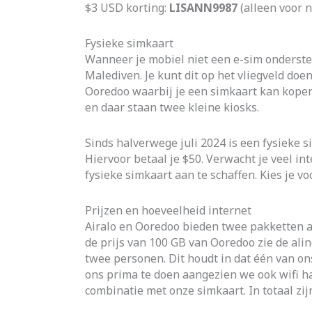
$3 USD korting:
LISANN9987
(alleen voor 
Fysieke simkaart
Wanneer je mobiel niet een e-sim onderste
Malediven. Je kunt dit op het vliegveld do
Ooredoo waarbij je een simkaart kan kopen.
en daar staan twee kleine kiosks.
Sinds halverwege juli 2024 is een fysieke 
Hiervoor betaal je $50. Verwacht je veel in
fysieke simkaart aan te schaffen. Kies je v
Prijzen en hoeveelheid internet
Airalo en Ooredoo bieden twee pakketten aa
de prijs van 100 GB van Ooredoo zie de ali
twee personen. Dit houdt in dat één van on
ons prima te doen aangezien we ook wifi had
combinatie met onze simkaart. In totaal zi