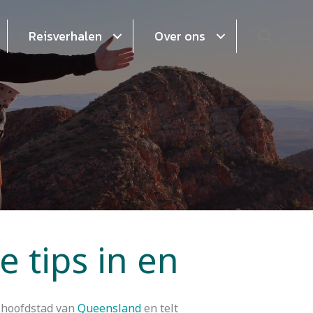
Zoeke
Reisverhalen
Over ons
 tips in en
e hoofdstad van
Queensland
en telt