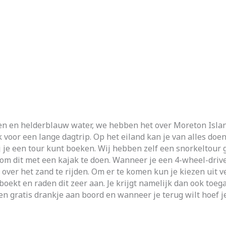
den en helderblauw water, we hebben het over Moreton Islan
k voor een lange dagtrip. Op het eiland kan je van alles do
j je een tour kunt boeken. Wij hebben zelf een snorkeltou
 om dit met een kajak te doen. Wanneer je een 4-wheel-driv
over het zand te rijden. Om er te komen kun je kiezen uit v
oekt en raden dit zeer aan. Je krijgt namelijk dan ook toegan
een gratis drankje aan boord en wanneer je terug wilt hoef j