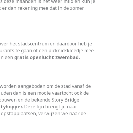
ns deze maanden is het weer mild en kun je
t er dan rekening mee dat in de zomer
nover het stadscentrum en daardoor heb je
taurants te gaan of een picknickkleedje mee
 en een
gratis openlucht zwembad.
die worden aangeboden om de stad vanaf de
houden dan is een mooie vaartocht ook de
ebouwen en de bekende Story Bridge
ityhopper.
Deze lijn brengt je naar
en opstapplaatsen, verwijzen we naar de