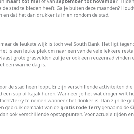
van
maart tot mei
of van
september tot november
. Tijde
ie de stad te bieden heeft. Ga je buiten deze maanden? Houd
n en dat het dan drukker is in en rondom de stad.
 maar de leukste wijk is toch wel South Bank. Het ligt tege
r. Het is een leuke plek om naar een van de vele lekkere res
. Naast grote grasvelden zul je er ook een reuzenrad vinden
et een warme dag is.
oor de stad heen loopt. Er zijn verschillende activiteiten 
eld een sup of kajak huren. Wanneer je het wat droger wilt 
tocht/ferry te nemen wanneer het donker is. Dan zijn de g
bben gebruik gemaakt van de
gratis rode ferry
genaamd de
C
jn dan ook verschillende opstappunten. Voor actuele tijden 