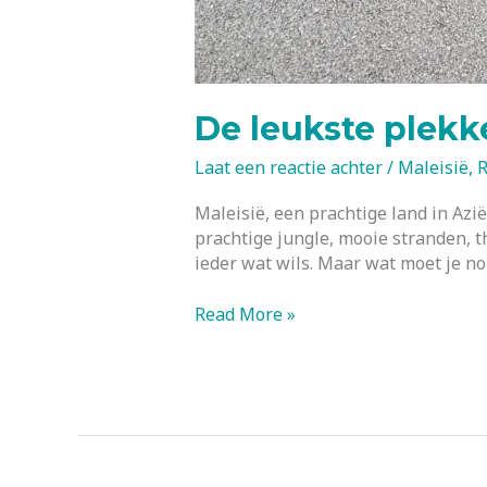
De leukste plekke
Laat een reactie achter
/
Maleisië
,
R
Maleisië, een prachtige land in Azi
prachtige jungle, mooie stranden, t
ieder wat wils. Maar wat moet je no
De
Read More »
leukste
plekken
in
Maleisië:
Het
schiereiland