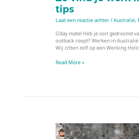
tips
Laat een reactie achter
/
Australië
,
G’day mate! Heb je ooit gedroomd v
outback roept? Werken in Australië
Wij zitten zelf op een Working Holi
Zo
Read More »
vind
je
werk
in
Australië
op
een
Working
Holiday
–