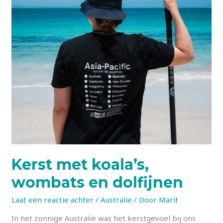
Kerst met koala’s,
wombats en dolfijnen
Laat een reactie achter
/
Australie
/ Door
Marit
In het zonnige Australië was het kerstgevoel bij ons