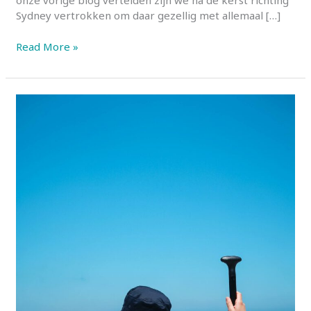
onze vorige blog vertelden zijn we na de kerst richting
Sydney vertrokken om daar gezellig met allemaal […]
OUD
Read More »
&
NIEUW
IN
SYDNEY