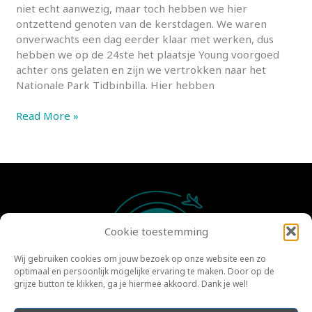
niet echt aanwezig, maar toch hebben we hier
ontzettend genoten van de kerstdagen. We waren
onverwachts een dag eerder klaar met werken, dus
hebben we op de 24ste het plaatsje Young voorgoed
achter ons gelaten en zijn we vertrokken naar het
Nationale Park Tidbinbilla. Hier hebben
Kerst
Read More »
met
koala’s,
wombats
en
dolfijnen
Cookie toestemming
Wij gebruiken cookies om jouw bezoek op onze website een zo
optimaal en persoonlijk mogelijke ervaring te maken. Door op de
grijze button te klikken, ga je hiermee akkoord. Dank je wel!