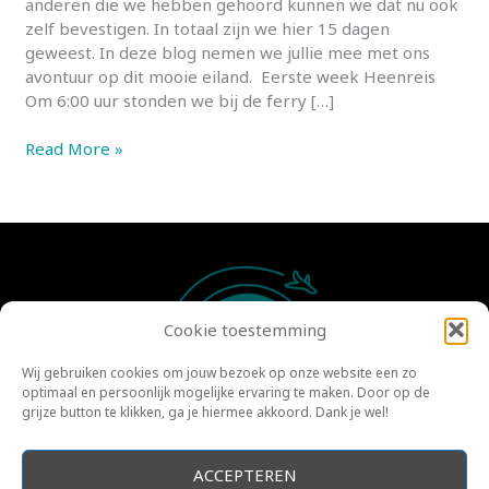
anderen die we hebben gehoord kunnen we dat nu ook
zelf bevestigen. In totaal zijn we hier 15 dagen
geweest. In deze blog nemen we jullie mee met ons
avontuur op dit mooie eiland. Eerste week Heenreis
Om 6:00 uur stonden we bij de ferry […]
Tasmanië
Read More »
Cookie toestemming
Wij gebruiken cookies om jouw bezoek op onze website een zo
optimaal en persoonlijk mogelijke ervaring te maken. Door op de
grijze button te klikken, ga je hiermee akkoord. Dank je wel!
©2022 | Dutch Girls Travel | Lisanne en Marit
ACCEPTEREN