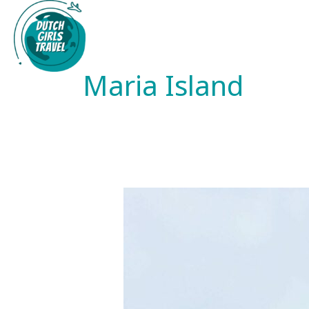
Ga
naar
de
inhoud
Maria Island