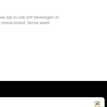
 dat nu ook zelf bevestigen. In
t mooie eiland. Eerste week