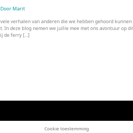
 Door
Marit
vele verhalen van anderen die we hebben gehoord kunnen we
st. In deze blog nemen we jullie mee met ons avontuur op di
 de ferry […]
Cookie toestemming